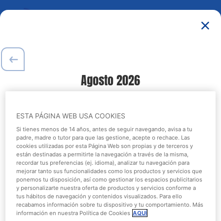
Extras
3
/
6
Siguiente:
Información grupo
¿Quieres completar tu experiencia?
Consulta nuestra carta y alérgenos
aquí
.
Agosto
2026
L
M
M
J
V
S
D
ESTA PÁGINA WEB USA COOKIES
1
2
Si tienes menos de 14 años, antes de seguir navegando, avisa a tu
Todos
Speedy Pass
Menús
padre, madre o tutor para que las gestione, acepte o rechace. Las
3
4
5
6
7
8
9
cookies utilizadas por esta Página Web son propias y de terceros y
están destinadas a permitirte la navegación a través de la misma,
recordar tus preferencias (ej. idioma), analizar tu navegación para
10
11
12
13
14
15
16
mejorar tanto sus funcionalidades como los productos y servicios que
ponemos tu disposición, así como gestionar los espacios publicitarios
17
18
19
20
21
22
23
y personalizarte nuestra oferta de productos y servicios conforme a
tus hábitos de navegación y contenidos visualizados. Para ello
recabamos información sobre tu dispositivo y tu comportamiento. Más
24
25
26
27
28
29
30
información en nuestra Política de Cookies
AQUÍ