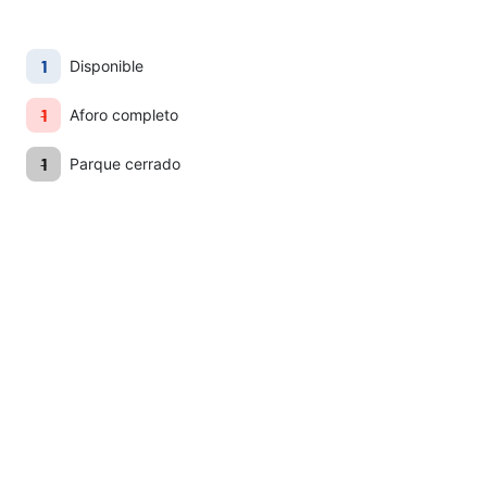
1
Disponible
1
Aviso Legal
Política de Privacidad
Aforo completo
1
Parque cerrado
Términos y Condiciones
Normas de funcionamiento
©2026 Viacom International INC. ©2026 Viacom
Configuración
Overseas Holdings C.V. Spongebob Squarepants
de cookies
Created By Stephen Hillenburg. ©&Tm Spin Master Ltd.