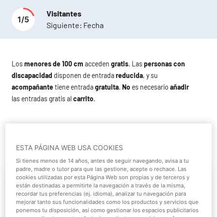
Visitantes
1
/
5
Siguiente:
Fecha
Los
menores de 100 cm
acceden
gratis
. Las
personas con
discapacidad
disponen de entrada
reducida
, y su
acompañante
tiene entrada
gratuita
.
No
es necesario
añadir
las entradas gratis al
carrito
.
Por tiempo limitado, ¡visítanos desde las 17:00h
ESTA PÁGINA WEB USA COOKIES
por solo 19,90€! 😎
Si tienes menos de 14 años, antes de seguir navegando, avisa a tu
padre, madre o tutor para que las gestione, acepte o rechace. Las
Promoción de tarde General
cookies utilizadas por esta Página Web son propias y de terceros y
están destinadas a permitirte la navegación a través de la misma,
recordar tus preferencias (ej. idioma), analizar tu navegación para
mejorar tanto sus funcionalidades como los productos y servicios que
Más información
ponemos tu disposición, así como gestionar los espacios publicitarios