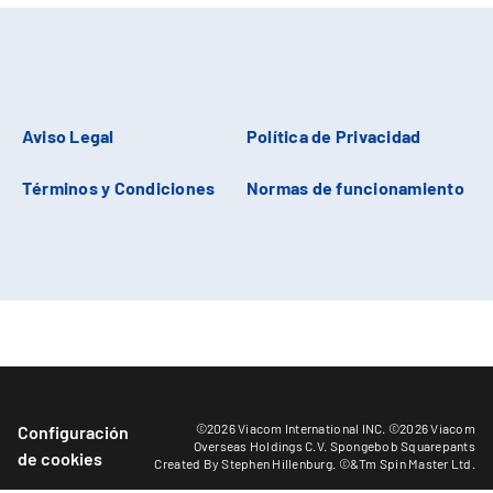
Aviso Legal
Política de Privacidad
Términos y Condiciones
Normas de funcionamiento
©2026 Viacom International INC. ©2026 Viacom
Configuración
Overseas Holdings C.V. Spongebob Squarepants
de cookies
Created By Stephen Hillenburg. ©&Tm Spin Master Ltd.