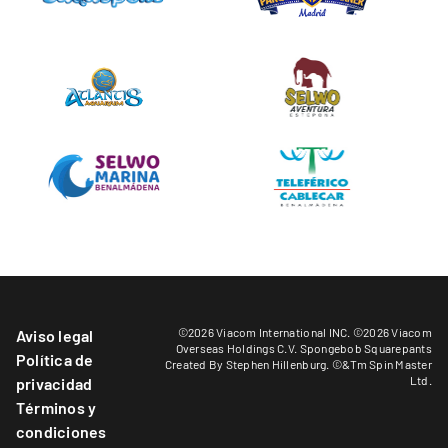
©2026 Viacom International INC. ©2026 Viacom
Aviso legal
Overseas Holdings C.V. Spongebob Squarepants
Política de
Created By Stephen Hillenburg. ©&Tm Spin Master
Ltd.
privacidad
Términos y
condiciones