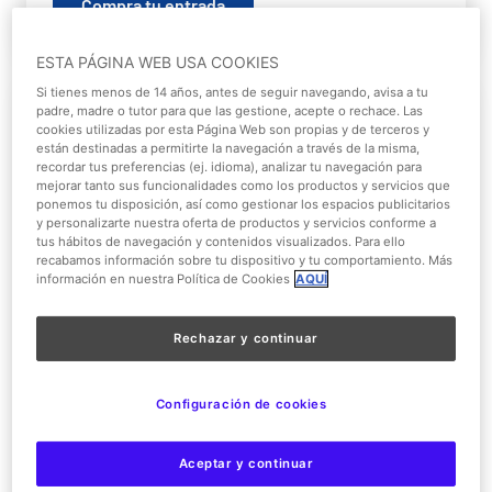
Compra tu entrada
ESTA PÁGINA WEB USA COOKIES
Si tienes menos de 14 años, antes de seguir navegando, avisa a tu
padre, madre o tutor para que las gestione, acepte o rechace. Las
cookies utilizadas por esta Página Web son propias y de terceros y
están destinadas a permitirte la navegación a través de la misma,
recordar tus preferencias (ej. idioma), analizar tu navegación para
mejorar tanto sus funcionalidades como los productos y servicios que
ponemos tu disposición, así como gestionar los espacios publicitarios
y personalizarte nuestra oferta de productos y servicios conforme a
tus hábitos de navegación y contenidos visualizados. Para ello
recabamos información sobre tu dispositivo y tu comportamiento. Más
Bono Parques
información en nuestra Política de Cookies
AQUÍ
¿Quieres disfrutar de tus Parques preferidos
Rechazar y continuar
durante todo el año? ¡Date prisa y hazte con tu
Bono Parques!
Configuración de cookies
Saber más
Aceptar y continuar