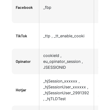
Privac
Facebook
_fbp
de
Faceb
Políti
TikTok
_ttp , _tt_enable_cooki
Privac
de Tik
cookieId ,
Políti
Opinator
eu_opinator_session ,
Privac
JSESSIONID
de Op
_hjSession_xxxxxx ,
Políti
_hjSessionUser_xxxxxx ,
Hotjar
Privac
_hjSessionUser_2991392
de Ho
, _hjTLDTest