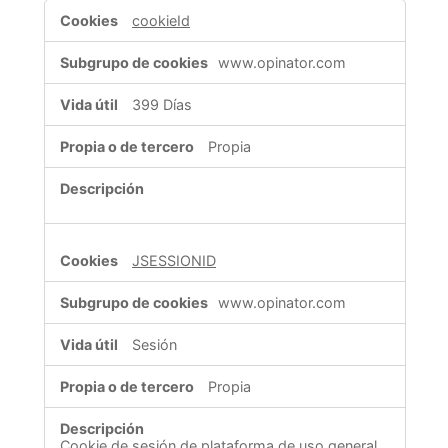
Técnicas
cookieId
y
estrictamente
www.opinator.com
necesarias
399 Días
Propia
JSESSIONID
www.opinator.com
Sesión
Propia
Cookie de sesión de plataforma de uso general,