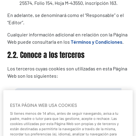
25574, Folio 154, Hoja M-43550, inscripción 163.
En adelante, se denominará como el “Responsable” o el
“Editor”.
Cualquier información adicional en relación con la Página
Web puede consultarla en los
Términos y Condiciones
.
2.2. Conoce a los terceros
Los terceros cuyas cookies son utilizadas en esta Página
Web son los siguientes:
Politic
Tercero
Cookie(s)
Privac
ESTA PÁGINA WEB USA COOKIES
Si tienes menos de 14 años, antes de seguir navegando, avisa a tu
padre, madre o tutor para que las gestione, acepte o rechace. Las
Decla
cookies utilizadas por esta Página Web son propias y de terceros y
están destinadas a permitirte la navegación a través de la misma,
de
recordar tus preferencias (ej. idioma), analizar tu navegación para