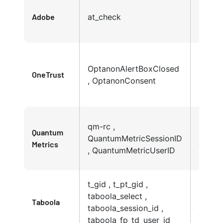
Políti
Adobe
at_check
Privac
de Ad
Políti
OptanonAlertBoxClosed
Privac
OneTrust
, OptanonConsent
de
Cooki
Políti
qm-rc ,
Quantum
Privac
QuantumMetricSessionID
Metrics
de Qu
, QuantumMetricUserID
Metric
t_gid , t_pt_gid ,
Políti
taboola_select ,
Taboola
Privac
taboola_session_id ,
de Ta
taboola_fp_td_user_id