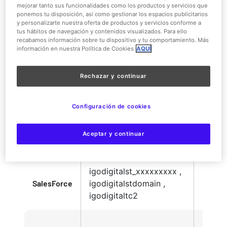
privac
mejorar tanto sus funcionalidades como los productos y servicios que
ponemos tu disposición, así como gestionar los espacios publicitarios
de
Microsoft
affinityaff
y personalizarte nuestra oferta de productos y servicios conforme a
Micros
tus hábitos de navegación y contenidos visualizados. Para ello
privac
recabamos información sobre tu dispositivo y tu comportamiento. Más
información en nuestra Política de Cookies
AQUÍ
de
Micros
Rechazar y continuar
Políti
_ga dc_gtm_UA-
Privac
Configuración de cookies
xxxxxxxx ,
Google
Privac
ga_xxxxxxxxxx ,
Condi
Aceptar y continuar
gat_UA-XXXXXX-X, _gid
– Goo
igodigitalst_xxxxxxxxx ,
Polític
SalesForce
igodigitalstdomain ,
Privac
igodigitaltc2
Sales
Políti