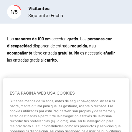
Visitantes
1
/
5
Siguiente:
Fecha
Los
menores de 100 cm
acceden
gratis
. Las
personas con
discapacidad
disponen de entrada
reducida
, y su
acompañante
tiene entrada
gratuita
.
No
es necesario
añadir
las entradas gratis al
carrito
.
Entrada General
ESTA PÁGINA WEB USA COOKIES
Si tienes menos de 14 años, antes de seguir navegando, avisa a tu
Más información
padre, madre o tutor para que las gestione, acepte o rechace. Las
cookies utilizadas por esta Página Web son propias y de terceros y
están destinadas a permitirte la navegación a través de la misma,
recordar tus preferencias (ej. idioma), analizar tu navegación para
mejorar tanto sus funcionalidades como los productos y servicios que
Entrada Reducida
ponemos tu disposición, así como gestionar los espacios publicitarios