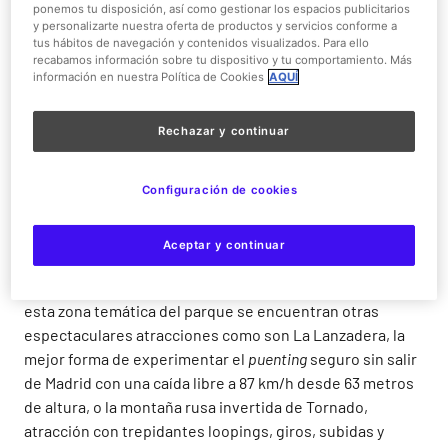
ponemos tu disposición, así como gestionar los espacios publicitarios
y personalizarte nuestra oferta de productos y servicios conforme a
tus hábitos de navegación y contenidos visualizados. Para ello
El Parque de Atracciones de Madrid está dividido en 4
recabamos información sobre tu dispositivo y tu comportamiento. Más
zonas temáticas: Maquinismo, Naturaleza, Tranquilidad y
información en nuestra Política de Cookies
AQUÍ
la zona infantil de Nickelodeon Land.
Rechazar y continuar
La zona de
Maquinismo
reúne las atracciones más
trepidantes para todos aquellos que disfrutan con las
emociones fuertes. Los más atrevidos pueden disfrutar
Configuración de cookies
de montañas rusas espectaculares de última generación
como Abismo. Con una altura de 49 metros y una
Aceptar y continuar
velocidad de 105km/h, el público experimenta un
impresionante recorrido de adrenalina y emoción. En
esta zona temática del parque se encuentran otras
espectaculares atracciones como son La Lanzadera, la
mejor forma de experimentar el
puenting
seguro sin salir
de Madrid con una caída libre a 87 km/h desde 63 metros
de altura, o la montaña rusa invertida de Tornado,
atracción con trepidantes loopings, giros, subidas y