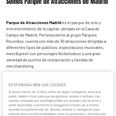
Somos Parque de Atracciones de Madrid
Parque de Atracciones Madrid
es el parque de ocio y
entretenimiento de la capital, ubicado en la Casa de
Campo de Madrid. Perteneciente al grupo Parques
Reunidos, cuenta con más de 30 atracciones dirigidas a
diferentes tipos de públicos, espectáculos musicales,
meet&greet con personajes Nickelodeon y una gran
variedad de puntos de restauración y tiendas de
merchandising.
El paraje único y privilegiado de La Casa de Campo de
Madrid, considerado ‘Bien de Interés Cultural en la
ESTA PÁGINA WEB USA COOKIES
categoría de Sitio Histórico’, es uno de los reclamos más
Si tienes menos de 14 años, antes de seguir navegando, avisa a tu
padre, madre o tutor para que las gestione, acepte o rechace. Las
importantes del Parque de Atracciones de Madrid.
cookies utilizadas por esta Página Web son propias y de terceros y
Disfrutar del principal pulmón de la ciudad de Madrid,
están destinadas a permitirte la navegación a través de la misma,
tranquilidad y diversión al aire libre es la perfecta
recordar tus preferencias (ej. idioma), analizar tu navegación para
mejorar tanto sus funcionalidades como los productos y servicios que
combinación en un día festivo para las familias y jóvenes.