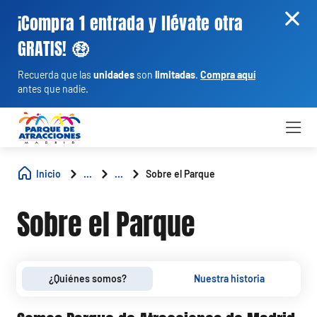
¡Compra 1 entrada y llévate otra
GRATIS! 🤑
Recuerda que las
unidades
son
limitadas
.
Compra aquí
antes que nadie.
Inicio
...
...
Sobre el Parque
Sobre el Parque
¿Quiénes somos?
Nuestra historia