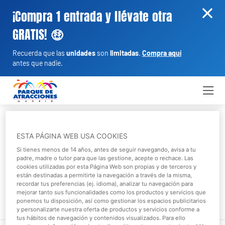
¡Compra 1 entrada y llévate otra
GRATIS! 🤑
Recuerda que las
unidades
son
limitadas
.
Compra aquí
antes que nadie.
Inicio
Búsquedas
ESTA PÁGINA WEB USA COOKIES
¿Qué estás buscando?
Si tienes menos de 14 años, antes de seguir navegando, avisa a tu
padre, madre o tutor para que las gestione, acepte o rechace. Las
cookies utilizadas por esta Página Web son propias y de terceros y
están destinadas a permitirte la navegación a través de la misma,
recordar tus preferencias (ej. idioma), analizar tu navegación para
mejorar tanto sus funcionalidades como los productos y servicios que
ponemos tu disposición, así como gestionar los espacios publicitarios
y personalizarte nuestra oferta de productos y servicios conforme a
tus hábitos de navegación y contenidos visualizados. Para ello