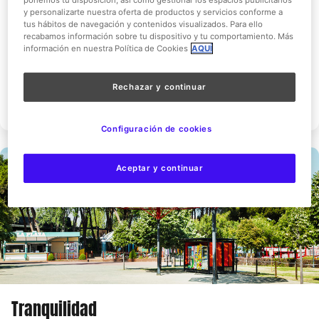
y personalizarte nuestra oferta de productos y servicios conforme a
Maquinismo
tus hábitos de navegación y contenidos visualizados. Para ello
recabamos información sobre tu dispositivo y tu comportamiento. Más
Atracciones:
10
información en nuestra Política de Cookies
AQUÍ
Lugares para comer:
5
Rechazar y continuar
Ver Detalles
Configuración de cookies
Aceptar y continuar
Tranquilidad