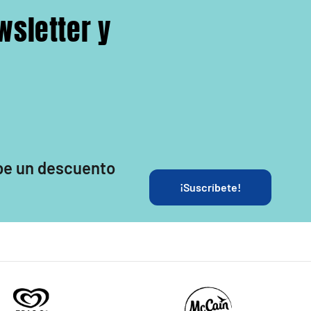
wsletter y
be un
descuento
¡Suscríbete!