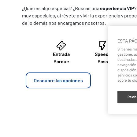
¿Quieres algo especial? ¿Buscas una
experiencia VIP
?
muy especiales, atrévete a vivir la experiencia y preo
de lo demás nos encargamos nosotros.
ESTA PÁ
Si tienes m
Entrada
Speedy
gestione, a
destinadas a
Parque
Pass
navegación 
disposición
servicios c
Descubre las opciones
sobre tu di
Rech