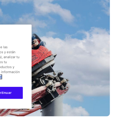
e las
os y están
, analizar tu
os tu
roductos y
s información
Í
ntinuar