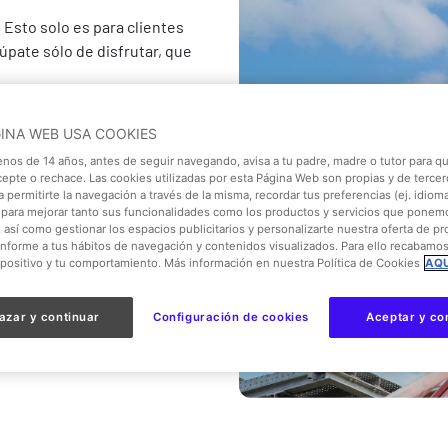
 Esto solo es para clientes
cúpate sólo de disfrutar, que
GINA WEB USA COOKIES
enos de 14 años, antes de seguir navegando, avisa a tu padre, madre o tutor para qu
Menú
cepte o rechace. Las cookies utilizadas por esta Página Web son propias y de tercer
 permitirte la navegación a través de la misma, recordar tus preferencias (ej. idioma)
Express
para mejorar tanto sus funcionalidades como los productos y servicios que ponem
, así como gestionar los espacios publicitarios y personalizarte nuestra oferta de p
onforme a tus hábitos de navegación y contenidos visualizados. Para ello recabamo
spositivo y tu comportamiento. Más información en nuestra Política de Cookies
AQU
azar y continuar
Configuración de cookies
Aceptar y co