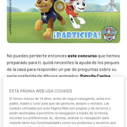
No puedes perderte entonces
este concurso
que hemos
preparado para tí, quizá necesites la ayuda de los peques
de la casa para responder un par de preguntas sobre su
serie preferida de dibujos animados:
Patrulla Canina
Puedes participar
hasta
el próximo
Lunes 28
de Marzo
ESTA PÁGINA WEB USA COOKIES
(2016) a las 11:59 p.m. Si resultas
ganador
recibirás un
e-
Si tienes menos de 14 años, antes de seguir navegando, avisa a tu
mail
, y si no,
también
puedes tener alguna
sorpresa
. :)
padre, madre o tutor para que las gestione, acepte o rechace. Las
cookies utilizadas por esta Página Web son propias y de terceros y
¿Qué puedes ganar?
están destinadas a permitirte la navegación a través de la misma,
recordar tus preferencias (ej. idioma), analizar tu navegación para
mejorar tanto sus funcionalidades como los productos y servicios que