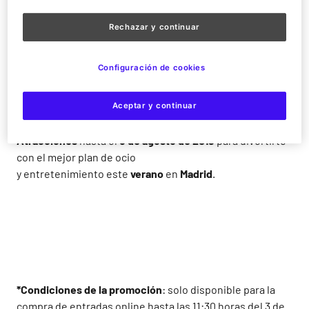
las
atracciones de agua
, descargar
adrenalina
, disfrutar
desde las alturas de las
increíbles vistas de la Casa de
Rechazar y continuar
Campo
o bailar con los mejores
espectáculos musicales
.
¡Corre porque solo tienes hasta las 11:30 horas del
Configuración de cookies
próximo 3 de agosto para hacerte con esta promoción!
Aceptar y continuar
¿A qué esperas? No lo pienses más y
compra ya tus
entradas online
para venir al
Parque de
Atracciones
hasta el
6 de agosto de 2019
para divertirte
con el mejor plan de ocio
y entretenimiento este
verano
en
Madrid
.
*Condiciones de la promoción
: solo disponible para la
compra de entradas online hasta las 11:30 horas del 3 de