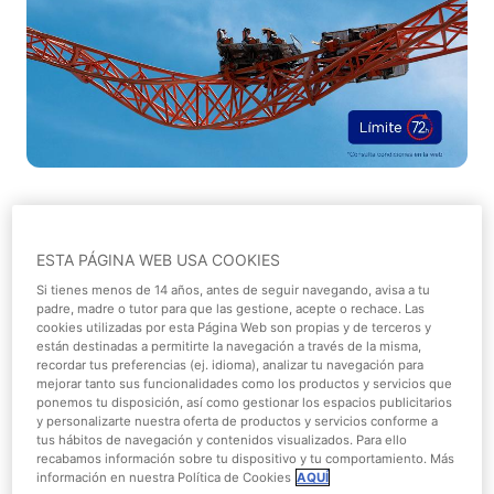
¡Entradas online por solo 19,90€*
ESTA PÁGINA WEB USA COOKIES
durante 72 horas!
Si tienes menos de 14 años, antes de seguir navegando, avisa a tu
padre, madre o tutor para que las gestione, acepte o rechace. Las
Promoción finalizada
cookies utilizadas por esta Página Web son propias y de terceros y
están destinadas a permitirte la navegación a través de la misma,
recordar tus preferencias (ej. idioma), analizar tu navegación para
¡Disfruta del
Parque de Atracciones de
mejorar tanto sus funcionalidades como los productos y servicios que
Madrid
con el
ofertón express
del
verano
!
ponemos tu disposición, así como gestionar los espacios publicitarios
y personalizarte nuestra oferta de productos y servicios conforme a
tus hábitos de navegación y contenidos visualizados. Para ello
Ahora
, y durante
72 horas
, puedes
comprar
tus
entradas
recabamos información sobre tu dispositivo y tu comportamiento. Más
online
por solo
19,90€*
para refrescarte en
información en nuestra Política de Cookies
AQUÍ