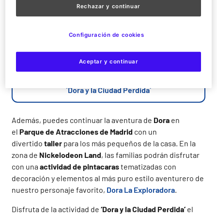
mono
Botas
, su primo
Diego
, un misterioso habitante de
Rechazar y continuar
la selva y un grupo de adolescentes,
Dora
se enfrentará
al reto de salvar a sus padres y así resolver el misterio
Configuración de cookies
que se esconde tras la ciudad perdida. ¡No te pierdas la
película
‘Dora y la Ciudad Perdida’
que se estrena en
Aceptar y continuar
cines de toda España el próximo 30 de agosto de 2019!
`Dora y la Ciudad Perdida´
Además, puedes continuar la aventura de
Dora
en
el
Parque de Atracciones de Madrid
con un
divertido
taller
para los más pequeños de la casa. En la
zona de
Nickelodeon Land
, las familias podrán disfrutar
con una
actividad de pintacaras
tematizadas con
decoración y elementos al más puro estilo aventurero de
nuestro personaje favorito,
Dora La Exploradora
.
Disfruta de la actividad de
‘Dora y la Ciudad Perdida’
el