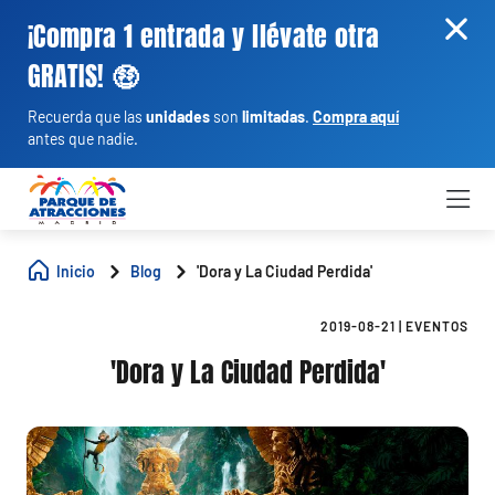
¡Compra 1 entrada y llévate otra
GRATIS! 🤑
Recuerda que las
unidades
son
limitadas
.
Compra aquí
antes que nadie.
Inicio
Blog
'Dora y La Ciudad Perdida'
2019-08-21
|
EVENTOS
'Dora y La Ciudad Perdida'