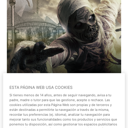
ESTA PÁGINA WEB USA COOKIES
Vuelve la temporada más aterradora de
Halloween en el
Si tienes menos de 14 años, antes de seguir navegando, avisa a tu
Parque de Atracciones de Madrid
.
Desde el 1 de octubre
padre, madre o tutor para que las gestione, acepte o rechace. Las
al 1 de noviembre
, el parque de entretenimiento de
cookies utilizadas por esta Página Web son propias y de terceros y
Madrid ha preparado una
programación de la que pocos
están destinadas a permitirte la navegación a través de la misma,
recordar tus preferencias (ej. idioma), analizar tu navegación para
pondrán escapar. ¿Te atreves?
mejorar tanto sus funcionalidades como los productos y servicios que
ponemos tu disposición, así como gestionar los espacios publicitarios