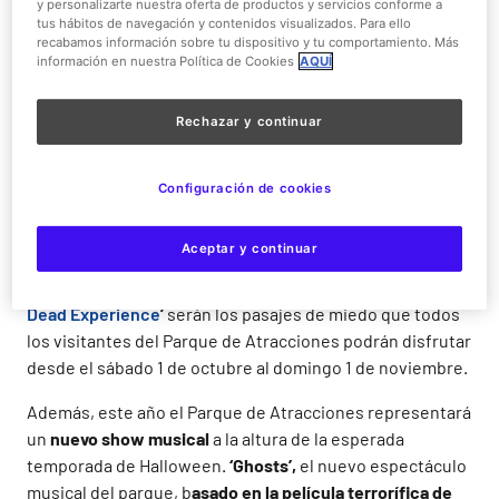
Uno de los platos fuertes de Halloween en el Parque de
y personalizarte nuestra oferta de productos y servicios conforme a
tus hábitos de navegación y contenidos visualizados. Para ello
Atracciones
de Madrid es el
nuevo pasaje del terror
,
‘El
recabamos información sobre tu dispositivo y tu comportamiento. Más
Templo de Shanarkai
’, ambientado en el Egipto más
información en nuestra Política de Cookies
AQUÍ
maldito, donde las tumbas y momias se toparán con
inocentes arqueológicos que deberán encontrar su
Rechazar y continuar
camino al tesoro.
Solo los visitantes más valientes del Parque de
Configuración de cookies
Atracciones se atreverán con esta novedad de miedo
junto al resto de pasajes del terror especiales de la
Aceptar y continuar
programación de Halloween. Las experiencias de terror
de
‘
El Viejo Caserón
’, ‘Nosferatu’, ‘Asylum’ y ‘
The Walking
Dead Experience
’
serán los pasajes de miedo que todos
los visitantes del Parque de Atracciones podrán disfrutar
desde el sábado 1 de octubre al domingo 1 de noviembre.
Además, este año el Parque de Atracciones representará
un
nuevo show musical
a la altura de la esperada
temporada de Halloween.
‘Ghosts’,
el nuevo espectáculo
musical del parque, b
asado en la película terrorífica de