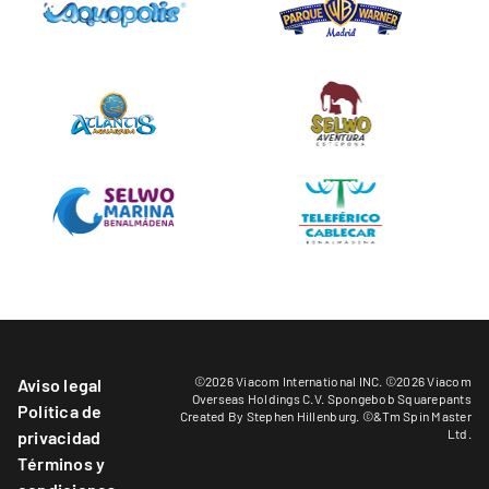
©2026 Viacom International INC. ©2026 Viacom
Aviso legal
Overseas Holdings C.V. Spongebob Squarepants
Política de
Created By Stephen Hillenburg. ©&Tm Spin Master
Ltd.
privacidad
Términos y