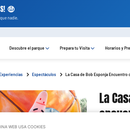
S! 🤑
que nadie.
Descubre el parque
Prepara tu Visita
Horarios y Pr
Experiencias
Espectáculos
La Casa de Bob Esponja Encuentro 
La Cas
encuen
GINA WEB USA COOKIES