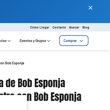
Cómo Llegar
Contacto
Buscar
Blog
ecios
Eventos y Grupos
Comprar
con Bob Esponja
a de Bob Esponja
tro con Bob Esponja