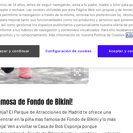
Entra, c
enos de 14 años, antes de seguir navegando, avisa a tu padre, madre o tutor para qu
cepte o rechace. Las cookies utilizadas por esta Página Web son propias y de tercer
Nickelod
 permitirte la navegación a través de la misma, recordar tus preferencias (ej. idioma)
para mejorar tanto sus funcionalidades como los productos y servicios que ponem
, así como gestionar los espacios publicitarios y personalizarte nuestra oferta de p
16:30
-
onforme a tus hábitos de navegación y contenidos visualizados. Para ello recabamo
spositivo y tu comportamiento. Más información en nuestra Política de Cookies
AQU
Niños y f
azar y continuar
Configuración de cookies
Aceptar y co
Gratis
amosa de Fondo de Bikini!
nja? El Parque de Atracciones de Madrid te ofrece una
entrar en la piña más famosa de Fondo de Bikini y lo más
ja! Ven a visitar la Casa de Bob Esponja porque