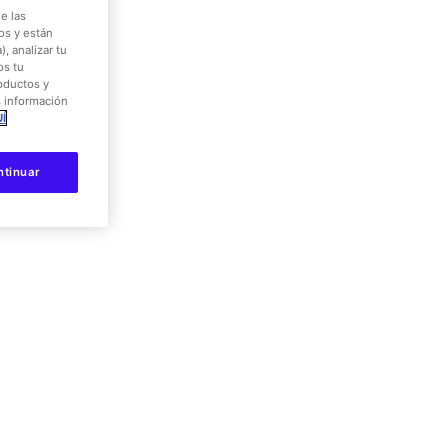
onoce y saluda
e las
os y están
eon Land
, analizar tu
os tu
roductos y
18:50
s información
Í
amilias
ntinuar