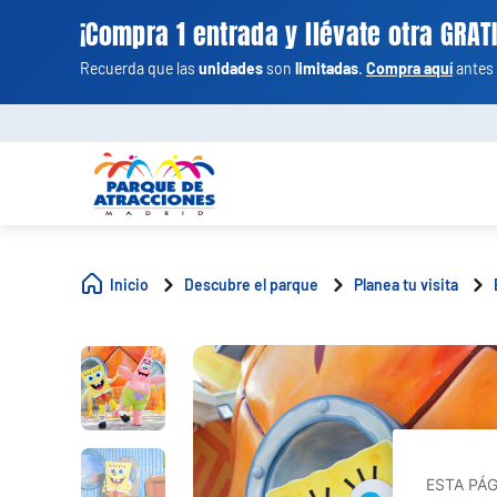
¡Compra 1 entrada y llévate otra GRATI
Recuerda que las
unidades
son
limitadas
.
Compra aquí
antes 
Inicio
Descubre el parque
Planea tu visita
ESTA PÁ