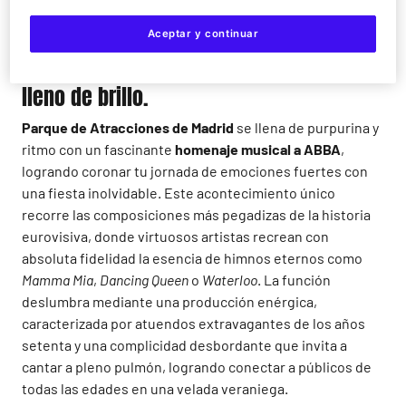
Baila en directo al ritmo de Mamma Mia,
Aceptar y continuar
Dancing Queen y Waterloo en un show
lleno de brillo.
Parque de Atracciones de Madrid
se llena de purpurina y
ritmo con un fascinante
homenaje musical a ABBA
,
logrando coronar tu jornada de emociones fuertes con
una fiesta inolvidable. Este acontecimiento único
recorre las composiciones más pegadizas de la historia
eurovisiva, donde virtuosos artistas recrean con
absoluta fidelidad la esencia de himnos eternos como
Mamma Mia
,
Dancing Queen
o
Waterloo
. La función
deslumbra mediante una producción enérgica,
caracterizada por atuendos extravagantes de los años
setenta y una complicidad desbordante que invita a
cantar a pleno pulmón, logrando conectar a públicos de
todas las edades en una velada veraniega.