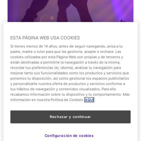
1/1
ESTA PÁGINA WEB USA COOKIES
Si tienes menos de 14 años, antes de seguir navegando, avisa a tu
padre, madre o tutor para que las gestione, acepte o rechace. Las
Espectáculo musical
cookies utilizadas por esta Página Web son propias y de terceros y
están destinadas a permitirte la navegación a través de la misma,
recordar tus preferencias (ej. idioma), analizar tu navegación para
Cerrado
mejorar tanto sus funcionalidades como los productos y servicios que
hoy
ponemos tu disposición, así como gestionar los espacios publicitarios
y personalizarte nuestra oferta de productos y servicios conforme a
tus hábitos de navegación y contenidos visualizados. Para ello
Todos los públicos
recabamos información sobre tu dispositivo y tu comportamiento. Más
información en nuestra Política de Cookies
AQUÍ
Gratis
Rechazar y continuar
La Venta Del Pinar
Configuración de cookies