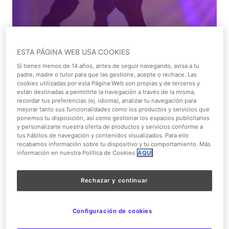
ESTA PÁGINA WEB USA COOKIES
1/1
Si tienes menos de 14 años, antes de seguir navegando, avisa a tu
padre, madre o tutor para que las gestione, acepte o rechace. Las
cookies utilizadas por esta Página Web son propias y de terceros y
Espectáculo musical
están destinadas a permitirte la navegación a través de la misma,
recordar tus preferencias (ej. idioma), analizar tu navegación para
mejorar tanto sus funcionalidades como los productos y servicios que
Todos los públicos
ponemos tu disposición, así como gestionar los espacios publicitarios
y personalizarte nuestra oferta de productos y servicios conforme a
tus hábitos de navegación y contenidos visualizados. Para ello
Gratis
recabamos información sobre tu dispositivo y tu comportamiento. Más
información en nuestra Política de Cookies
AQUÍ
La Venta Del Pinar
Rechazar y continuar
Vibra en directo con el ritmo de
Configuración de cookies