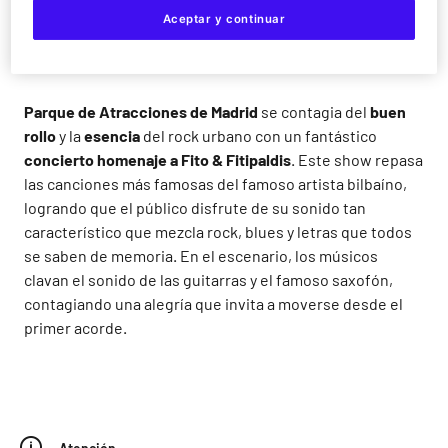
Soldadito Marinero, Por la Boca Vive el
Aceptar y continuar
Pez y La Casa por el Tejado.
Parque de Atracciones de Madrid
se contagia del
buen
rollo
y la
esencia
del rock urbano con un fantástico
concierto homenaje a Fito & Fitipaldis
. Este show repasa
las canciones más famosas del famoso artista bilbaíno,
logrando que el público disfrute de su sonido tan
característico que mezcla rock, blues y letras que todos
se saben de memoria. En el escenario, los músicos
clavan el sonido de las guitarras y el famoso saxofón,
contagiando una alegría que invita a moverse desde el
primer acorde.