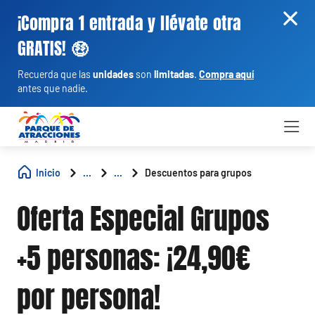
¡Compra 1 entrada y llévate otra
GRATIS! 🤑
Recuerda que las
unidades
son
limitadas
.
Compra aquí
antes que nadie.
Inicio
...
...
Descuentos para grupos
Oferta Especial Grupos
+5 personas: ¡24,90€
por persona!