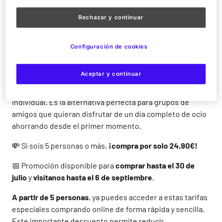
¡Entradas por 24,90€ si vienes en grupo!
Rechazar y continuar
Si estás buscando una experiencia divertida, organizada
y al mejor precio en Madrid, las entradas para grupos de
Configuración de cookies
Parque de Atracciones de Madrid son una oportunidad
difícil de superar. Ofrecemos
entradas por solo 24,90€ si
Aceptar y continuar
sois 5 personas o más
, lo que convierte la visita en una
opción mucho más económica frente a la compra
individual. Es la alternativa perfecta para grupos de
amigos que quieran disfrutar de un día completo de ocio
ahorrando desde el primer momento.
💸 Si sois 5 personas o más,
¡compra por solo 24,90€!
📅 Promoción disponible para
comprar hasta el 30 de
julio
y
visítanos hasta el 6 de septiembre
.
A partir de 5 personas
, ya puedes acceder a estas tarifas
especiales comprando online de forma rápida y sencilla.
Este importante descuento permite reducir