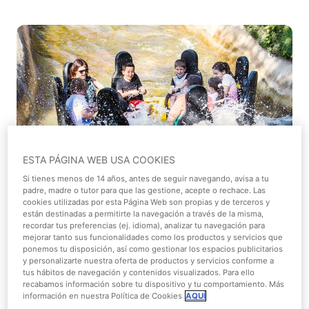
ESTA PÁGINA WEB USA COOKIES
Si tienes menos de 14 años, antes de seguir navegando, avisa a tu
1/1
padre, madre o tutor para que las gestione, acepte o rechace. Las
cookies utilizadas por esta Página Web son propias y de terceros y
están destinadas a permitirte la navegación a través de la misma,
recordar tus preferencias (ej. idioma), analizar tu navegación para
De 30-07-2026 a 06-09-2026
mejorar tanto sus funcionalidades como los productos y servicios que
ponemos tu disposición, así como gestionar los espacios publicitarios
Promociones y descuentos
y personalizarte nuestra oferta de productos y servicios conforme a
tus hábitos de navegación y contenidos visualizados. Para ello
recabamos información sobre tu dispositivo y tu comportamiento. Más
información en nuestra Política de Cookies
AQUÍ